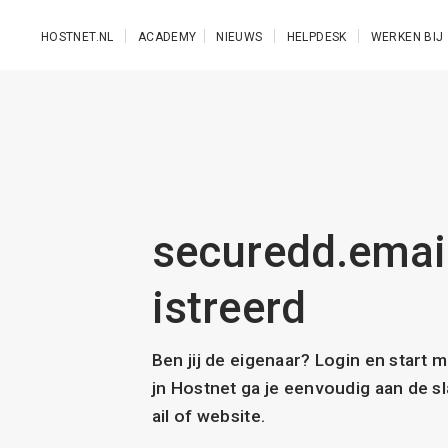
Ga naar de hoofdinhoud
HOSTNET.NL
ACADEMY
NIEUWS
HELPDESK
WERKEN BIJ
securedd.email
istreerd
Ben jij de eigenaar? Login en start 
jn Hostnet ga je eenvoudig aan de 
ail of website.